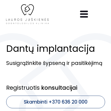
Pereiti į pagrindinį turinį
Dantų implantacija
Susigrąžinkite šypseną ir pasitikėjimą
Су
Registruotis
konsultacijai
Skambinti +370 636 20 000