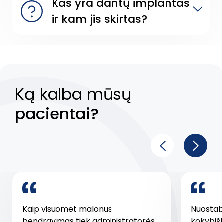
Kas yra dantų implantas
ir kam jis skirtas?
Ką kalba mūsų
pacientai?
Kaip visuomet malonus
Nuostabi
bendravimas tiek administratorės
kokybiš