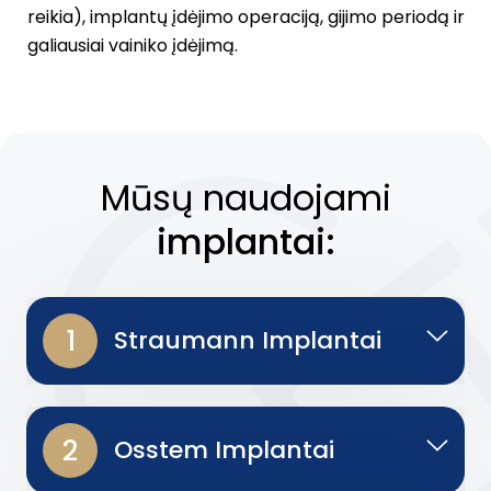
reikia), implantų įdėjimo operaciją, gijimo periodą ir
galiausiai vainiko įdėjimą.
Для тих, хто цінує свій час та конфіденційність, існують
фінансової допомоги без створення складних облікових 
технологій BankID дозволяє автоматично передати необх
Mūsų naudojami
оминаючи етап заповнення довгих анкет та створення пар
процес отримання грошей максимально швидким, безпе
implantai:
помилок ручного введення. Надійний
кредит без реєстра
це сучасний стандарт індустрії 2026 року, що дозволяє
картки без зайвої бюрократії.
1
Straumann Implantai
2
Osstem Implantai