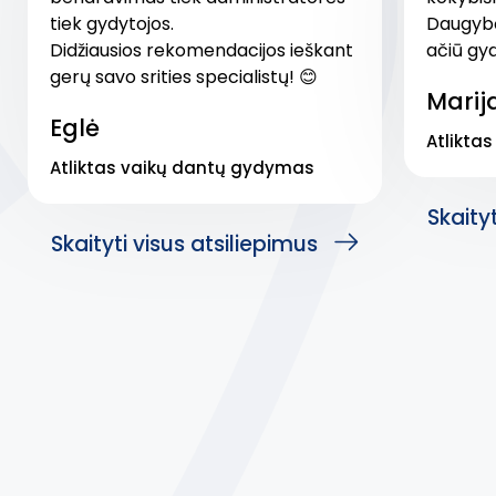
tiek gydytojos.
Daugybė
Didžiausios rekomendacijos ieškant
ačiū gy
gerų savo srities specialistų! 😊
Marij
Eglė
Atlikta
Atliktas vaikų dantų gydymas
Skaityt
Skaityti visus atsiliepimus