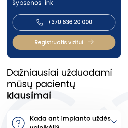
šypsenos link
+370 636 20 000
Registruotis vizitui
Dažniausiai užduodami
mūsų pacientų
klausimai
Kada ant implanto uždės
vainikėlį?